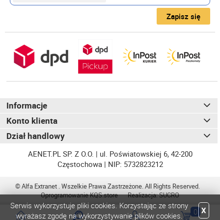
Zapisz się
Informacje
Konto klienta
Dział handlowy
AENET.PL SP. Z O.O. | ul. Poświatowskiej 6, 42-200
Częstochowa | NIP: 5732823212
© Alfa Extranet . Wszelkie Prawa Zastrzeżone. All Rights Reserved.
Oprogramowanie
KQS
.store
Realizacja:
SUCRO
Serwis wykorzystuje pliki cookies. Korzystając ze strony
X
0
wyrażasz zgodę na wykorzystywanie plików cookies.