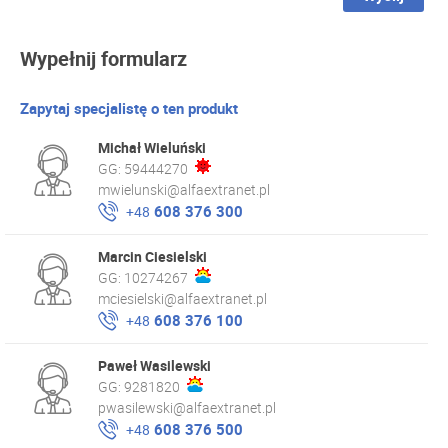
Wypełnij formularz
Zapytaj specjalistę o ten produkt
Michał Wieluński
GG:
59444270
mwielunski@alfaextranet.pl
608 376 300
+48
Marcin Ciesielski
GG:
10274267
mciesielski@alfaextranet.pl
608 376 100
+48
Paweł Wasilewski
GG:
9281820
pwasilewski@alfaextranet.pl
608 376 500
+48