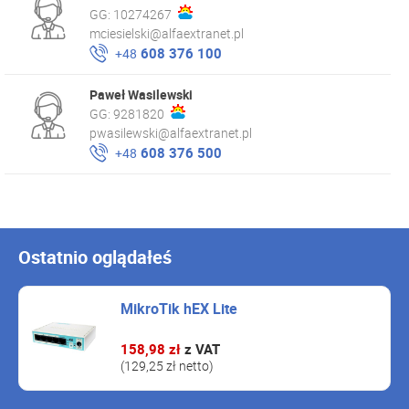
GG:
10274267
mciesielski@alfaextranet.pl
608 376 100
+48
Paweł Wasilewski
GG:
9281820
pwasilewski@alfaextranet.pl
608 376 500
+48
Ostatnio oglądałeś
MikroTik hEX Lite
158,98 zł
z VAT
(129,25 zł netto)