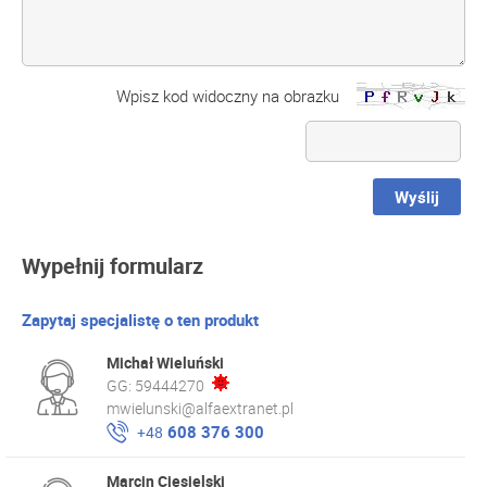
Wpisz kod widoczny na obrazku
Wyślij
Wypełnij formularz
Zapytaj specjalistę o ten produkt
Michał Wieluński
GG:
59444270
mwielunski@alfaextranet.pl
608 376 300
+48
Marcin Ciesielski