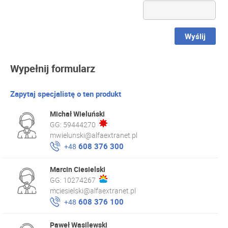
Wyślij
Wypełnij formularz
Zapytaj specjalistę o ten produkt
Michał Wieluński
GG:
59444270
mwielunski@alfaextranet.pl
608 376 300
+48
Marcin Ciesielski
GG:
10274267
mciesielski@alfaextranet.pl
608 376 100
+48
Paweł Wasilewski