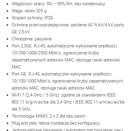
Wilgotność pracy: 5% – 95% RH, bez kondensacji
Waga: około 325 g
Stopień ochrony: IP20
Ochrona przeciwprzepięciowa: zasilanie AC 6 kV/4 kV, porty
GE 2,5 kV
Chłodzenie: pasywne
Port 2,5GE: RJ-45, automatyczne wykrywanie prędkości
10/100/1000/2500 Mbit/s, ograniczenie liczby
zapamiętywanych adresów MAC, obsługa nauki adresów
MAC.
Port GE: RJ-45, automatyczne wykrywanie prędkości
10/100/1000 Mbit/s, ograniczenie liczby zapamiętywanych
adresów MAC, obsługa nauki adresów MAC.
Wi-Fi 7 (2,4 GHz / 5 GHz): zgodne ze standardami IEEE
802.11 b/g/n/ax/be dla 2,4 GHz i IEEE 802.11 a/n/ac/ax/be
dla 5 GHz.
Technologia MIMO: 2 x 2 dla obu pasm.
Plug and play: łatwa instalacja bez konfiguracji.
Jednopunktowe parowanie i automatyczne tworzenie sieci: