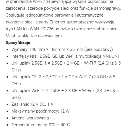
w standardzie Wi-Fi 7 zapewniającą wysoką odporność na
zakłócenia, szerokie pokrycie sieci oraz funkcję samonaprawy.
Obsługuje jednopunktowe parowanie i automatyczne
tworzenie sieci, a porty Ethernet automatycznie wykrywają
tryb LAN lub WAN. FG736 umożliwia tworzenie stabilnej sieci
Mesh w układzie drzewiastym.
Specyfikacja:
Wymiary: 140 mm × 188 mm × 35 mm (bez podstawy)
Interfejsy NNI: 2,5GE, GE lub Wi-Fi z multiplikacją NNI/UNI
UNI uplink 2,5GE: 1 × 2,5GE + 2 × GE + Wi-Fi 7 (2,4 GHz & 5
GHz)
UNI uplink GE: 2 × 2,5GE + 1 × GE + Wi-Fi 7 (2,4 GHz & 5
GHz)
UNI uplink Wi-Fi: 2 × 2,5GE + 2 × GE + Wi-Fi 7 (2,4 GHz & 5
GHz)
Zasilanie: 12 V DC, 1 A
Maksymalny pobór mocy: 12 W
Antena: wbudowana
Temperatura pracy: 0°C – 40°C