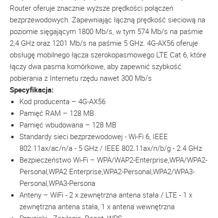
Router oferuje znacznie wyższe prędkości połączeń
bezprzewodowych. Zapewniając łączną prędkość sieciową na
poziomie sięgającym 1800 Mb/s, w tym 574 Mb/s na paśmie
2,4 GHz oraz 1201 Mb/s na paśmie 5 GHz. 4G-AX56 oferuje
obsługę mobilnego łącza szerokopasmowego LTE Cat 6, które
łączy dwa pasma komórkowe, aby zapewnić szybkość
pobierania z Internetu rzędu nawet 300 Mb/s
Specyfikacja:
Kod producenta – 4G-AX56
Pamięć RAM – 128 MB
Pamięć wbudowana – 128 MB
Standardy sieci bezprzewodowej -
Wi-Fi 6, IEEE
802.11ax/ac/n/a - 5 GHz / IEEE 802.11ax/n/b/g - 2.4 GHz
Bezpieczeństwo Wi-Fi – WPA/WAP2-Enterprise,WPA/WPA2-
Personal,WPA2 Enterprise,WPA2-Personal,WPA2/WPA3-
Personal,WPA3-Persona
Anteny – WiFi - 2 x zewnętrzna antena stała / LTE - 1 x
zewnętrzna antena stała, 1 x antena wewnętrzna