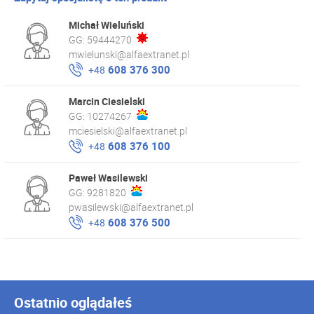
Michał Wieluński
GG:
59444270
mwielunski@alfaextranet.pl
608 376 300
+48
Marcin Ciesielski
GG:
10274267
mciesielski@alfaextranet.pl
608 376 100
+48
Paweł Wasilewski
GG:
9281820
pwasilewski@alfaextranet.pl
608 376 500
+48
Ostatnio oglądałeś