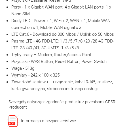
Przyciski - Zasilanie, Reset, WPS
Porty -
1 x Gigabit WAN port, 4 x Gigabit LAN ports, 1 x
Nano SIM
Diody LED -
Power x 1, WiFi x 2, WAN x 1, Mobile WAN
connection x 1, Mobile WAN signal x 3
LTE Cat.6 - Download do 300 Mbps / Uplink do 50 Mbps
Pasma LTE - 4G FDD-LTE: 1 /3 /5 /7 /8 /20 /28 4G TDD-
LTE: 38 /40 /41, 3G UMTS: 1 /3 /5 /8.
Tryby pracy –
Modem, Router,Access Point
Przyciski - WPS Button, Reset Button, Power Switch
Waga - 513g
Wymiary -
242 x 100 x 325
Zawartość zestawu – urządzenie, kabel RJ45, zasilacz,
karta gwarancyjna, skrócona instrukcja obsługi.
Szczegóły dotyczące zgodności produktu z przepisami GPSR:
Producent
Informacja o bezpieczeństwie