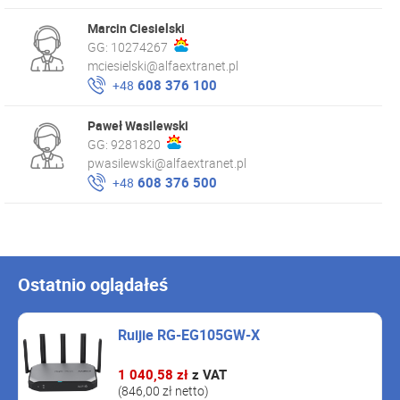
Marcin Ciesielski
GG:
10274267
mciesielski@alfaextranet.pl
608 376 100
+48
Paweł Wasilewski
GG:
9281820
pwasilewski@alfaextranet.pl
608 376 500
+48
Ostatnio oglądałeś
Ruijie RG-EG105GW-X
1 040,58 zł
z VAT
(846,00 zł netto)