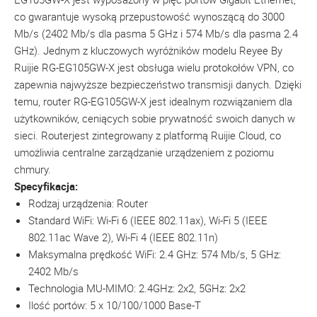
co gwarantuje wysoką przepustowość wynoszącą do 3000
Mb/s (2402 Mb/s dla pasma 5 GHz i 574 Mb/s dla pasma 2.4
GHz). Jednym z kluczowych wyróżników modelu Reyee By
Ruijie RG-EG105GW-X jest obsługa wielu protokołów VPN, co
zapewnia najwyższe bezpieczeństwo transmisji danych. Dzięki
temu, router RG-EG105GW-X jest idealnym rozwiązaniem dla
użytkowników, ceniących sobie prywatność swoich danych w
sieci. Routerjest zintegrowany z platformą Ruijie Cloud, co
umożliwia centralne zarządzanie urządzeniem z poziomu
chmury.
Specyfikacja:
Rodzaj urządzenia: Router
Standard WiFi: Wi-Fi 6 (IEEE 802.11ax), Wi-Fi 5 (IEEE
802.11ac Wave 2), Wi-Fi 4 (IEEE 802.11n)
Maksymalna prędkość WiFi: 2.4 GHz: 574 Mb/s, 5 GHz:
2402 Mb/s
Technologia MU-MIMO: 2.4GHz: 2x2, 5GHz: 2x2
Ilość portów: 5 x 10/100/1000 Base-T