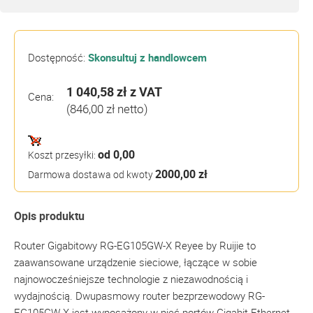
Dostępność:
Skonsultuj z handlowcem
1 040,58 zł
z VAT
Cena:
(846,00 zł netto)
od 0,00
Koszt przesyłki:
2000,00 zł
Darmowa dostawa od kwoty
Opis produktu
Router Gigabitowy RG-EG105GW-X Reyee by Ruijie to
zaawansowane urządzenie sieciowe, łączące w sobie
najnowocześniejsze technologie z niezawodnością i
wydajnością. Dwupasmowy router bezprzewodowy RG-
EG105GW-X jest wyposażony w pięć portów Gigabit Ethernet,