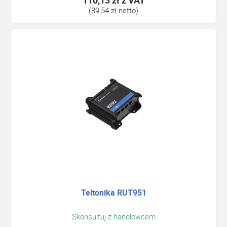
110,13 zł
z VAT
(89,54 zł netto)
Teltonika RUT951
Skonsultuj z handlowcem