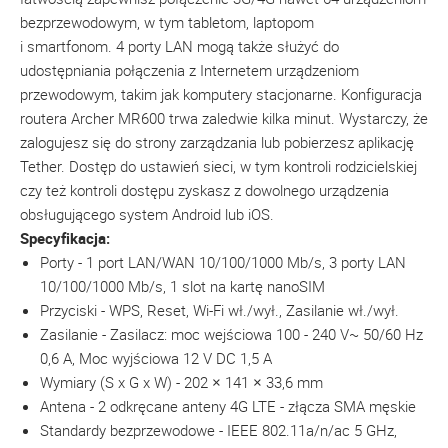
bezprzewodowym, w tym tabletom, laptopom
i smartfonom. 4 porty LAN mogą także służyć do
udostępniania połączenia z Internetem urządzeniom
przewodowym, takim jak komputery stacjonarne. Konfiguracja
routera Archer MR600 trwa zaledwie kilka minut. Wystarczy, że
zalogujesz się do strony zarządzania lub pobierzesz aplikację
Tether. Dostęp do ustawień sieci, w tym kontroli rodzicielskiej
czy też kontroli dostępu zyskasz z dowolnego urządzenia
obsługującego system Android lub iOS.
Specyfikacja:
Porty - 1 port LAN/WAN 10/100/1000 Mb/s, 3 porty LAN
10/100/1000 Mb/s, 1 slot na kartę nanoSIM
Przyciski - WPS, Reset, Wi-Fi wł./wył., Zasilanie wł./wył.
Zasilanie - Zasilacz: moc wejściowa 100 - 240 V~ 50/60 Hz
0,6 A, Moc wyjściowa 12 V DC 1,5 A
Wymiary (S x G x W) - 202 × 141 × 33,6 mm
Antena - 2 odkręcane anteny 4G LTE - złącza SMA męskie
Standardy bezprzewodowe - IEEE 802.11a/n/ac 5 GHz,