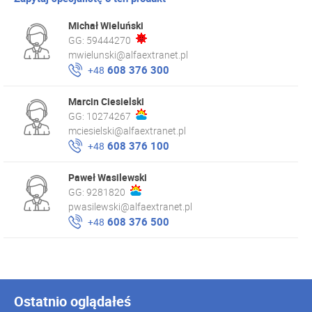
Michał Wieluński
GG:
59444270
mwielunski@alfaextranet.pl
608 376 300
+48
Marcin Ciesielski
GG:
10274267
mciesielski@alfaextranet.pl
608 376 100
+48
Paweł Wasilewski
GG:
9281820
pwasilewski@alfaextranet.pl
608 376 500
+48
Ostatnio oglądałeś