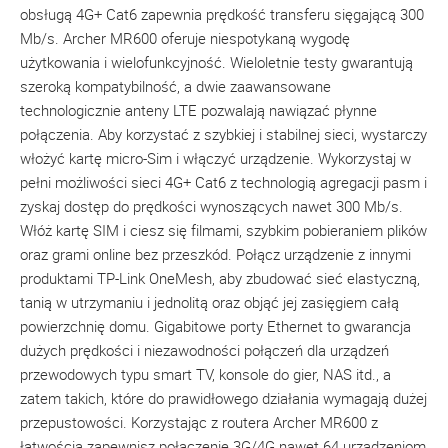
obsługą 4G+ Cat6 zapewnia prędkość transferu sięgającą 300
Mb/s. Archer MR600 oferuje niespotykaną wygodę
użytkowania i wielofunkcyjność. Wieloletnie testy gwarantują
szeroką kompatybilność, a dwie zaawansowane
technologicznie anteny LTE pozwalają nawiązać płynne
połączenia. Aby korzystać z szybkiej i stabilnej sieci, wystarczy
włożyć kartę micro-Sim i włączyć urządzenie. Wykorzystaj w
pełni możliwości sieci 4G+ Cat6 z technologią agregacji pasm i
zyskaj dostęp do prędkości wynoszących nawet 300 Mb/s.
Włóż kartę SIM i ciesz się filmami, szybkim pobieraniem plików
oraz grami online bez przeszkód. Połącz urządzenie z innymi
produktami TP-Link OneMesh, aby zbudować sieć elastyczną,
tanią w utrzymaniu i jednolitą oraz objąć jej zasięgiem całą
powierzchnię domu. Gigabitowe porty Ethernet to gwarancja
dużych prędkości i niezawodności połączeń dla urządzeń
przewodowych typu smart TV, konsole do gier, NAS itd., a
zatem takich, które do prawidłowego działania wymagają dużej
przepustowości. Korzystając z routera Archer MR600 z
łatwością zapewnisz połączenie 3G/4G nawet 64 urządzeniom