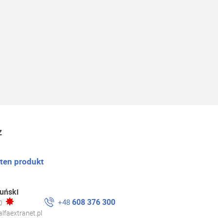
z
 ten produkt
uński
608 376 300
+48
0
lfaextranet.pl