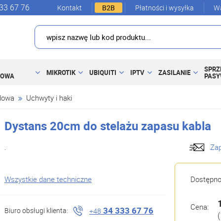
33 67 76
Kontakt
B2B
Płatności i wysyłka
Wa
SPRZ
MIKROTIK
UBIQUITI
IPTV
ZASILANIE
DOWA
PAS
dowa
Uchwyty i haki
Dystans 20cm do stelażu zapasu kabla
.
Zap
Wszystkie dane techniczne
Dostępn
Cena:
34 333 67 76
Biuro obsługi klienta:
+48
(