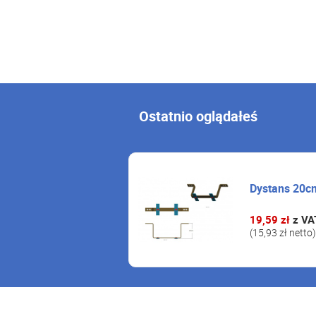
Ostatnio oglądałeś
Dystans 20cm
19,59 zł
z VA
(15,93 zł netto)