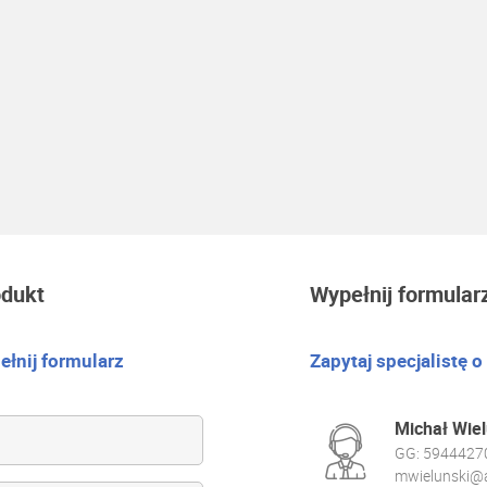
odukt
Wypełnij formular
łnij formularz
Zapytaj specjalistę o
Michał Wiel
GG:
5944427
mwielunski@a