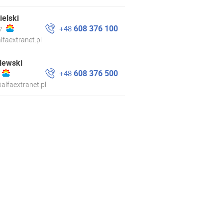
ielski
608 376 100
+48
7
lfaextranet.pl
lewski
608 376 500
+48
alfaextranet.pl