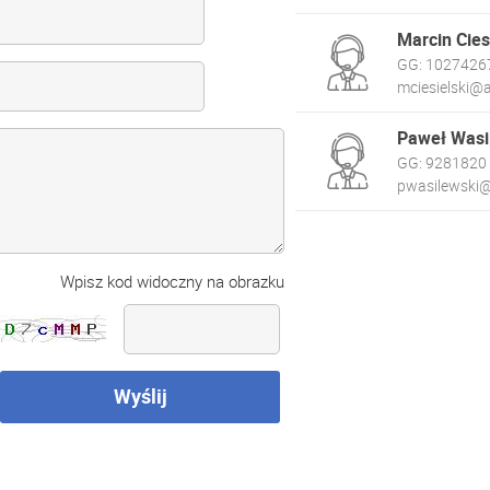
Marcin Cies
GG:
1027426
mciesielski@a
Paweł Wasi
GG:
9281820
pwasilewski@
Wpisz kod widoczny na obrazku
Wyślij