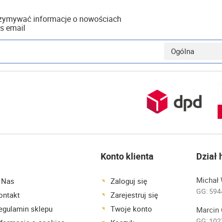
rzymywać informacje o nowościach
s email
Konto klienta
Dział
Michał 
 Nas
Zaloguj się
GG:
594
ontakt
Zarejestruj się
egulamin sklepu
Twoje konto
Marcin 
GG:
102