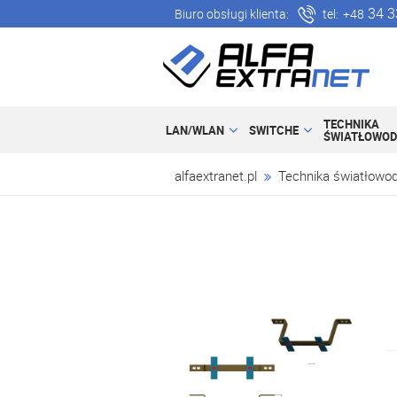
34 3
Biuro obsługi klienta:
tel:
+48
TECHNIKA
LAN/WLAN
SWITCHE
ŚWIATŁOWO
alfaextranet.pl
Technika światłowo