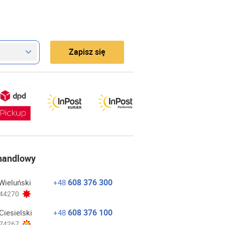
Zapisz się
 handlowy
608 376 300
Wieluński
+48
44270
608 376 100
Ciesielski
+48
74267