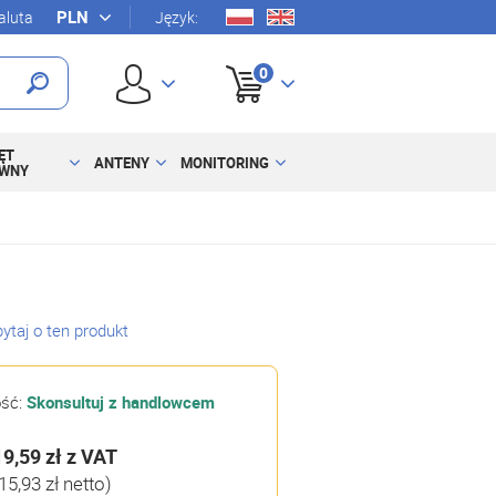
luta
Język:
0
ĘT
ANTENY
MONITORING
YWNY
ytaj o ten produkt
ość:
Skonsultuj z handlowcem
19,59 zł
z VAT
15,93 zł netto)