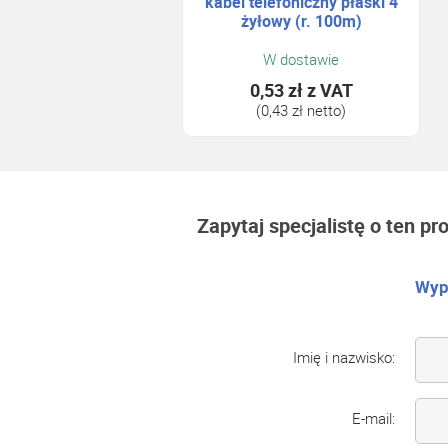
kabel telefoniczny płaski 4
żyłowy (r. 100m)
W dostawie
0,53 zł
z VAT
(0,43 zł netto)
Zapytaj specjalistę o ten pr
Wype
Imię i nazwisko:
E-mail: