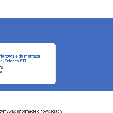
 Narzędzie do montażu
ej Telenco BTL
AT
o)
rzymywać informacje o nowościach