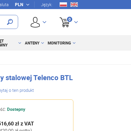
luta
Język:
0
ĘT
ANTENY
MONITORING
YWNY
y stalowej Telenco BTL
ytaj o ten produkt
ość:
Dostepny
516,60 zł
z VAT
420,00 zł netto)