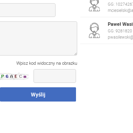
GG:
1027426
mciesielski@a
Paweł Wasi
GG:
9281820
pwasilewski@
Wpisz kod widoczny na obrazku
Wyślij