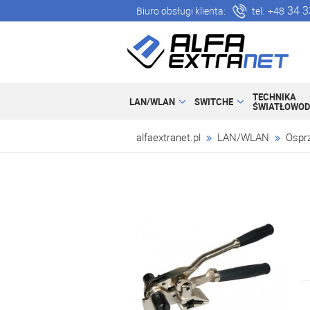
34 3
Biuro obsługi klienta:
tel:
+48
TECHNIKA
LAN/WLAN
SWITCHE
ŚWIATŁOWO
alfaextranet.pl
LAN/WLAN
Osprz