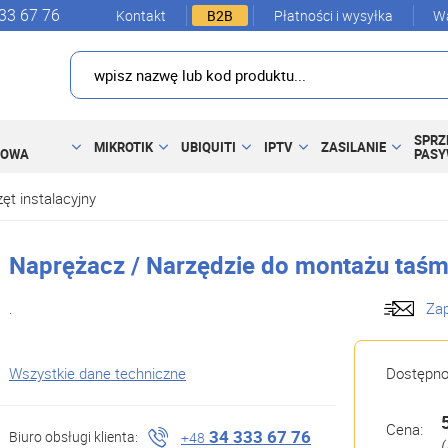
33 67 76
Kontakt
B2B
Płatności i wysyłka
Wa
SPRZ
MIKROTIK
UBIQUITI
IPTV
ZASILANIE
DOWA
PAS
ęt instalacyjny
Naprężacz / Narzędzie do montażu taśm
.
Zap
Wszystkie dane techniczne
Dostępn
Cena:
34 333 67 76
Biuro obsługi klienta:
+48
(