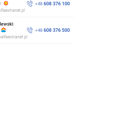
608 376 100
+48
7
lfaextranet.pl
lewski
608 376 500
+48
alfaextranet.pl