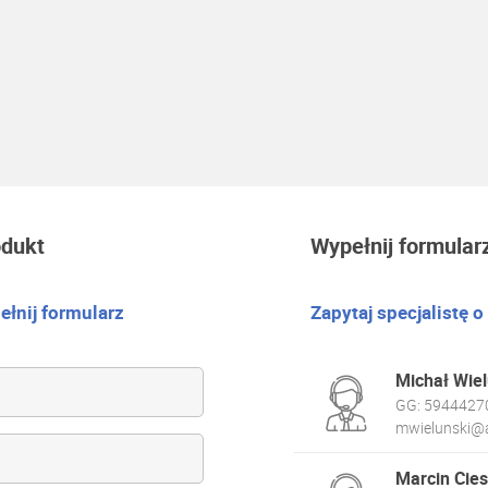
odukt
Wypełnij formular
łnij formularz
Zapytaj specjalistę o
Michał Wiel
GG:
5944427
mwielunski@a
Marcin Cies