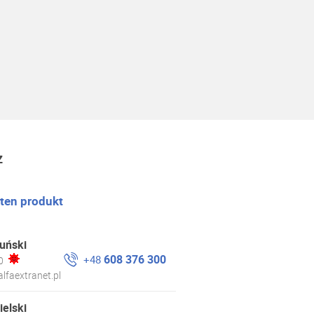
z
 ten produkt
uński
608 376 300
+48
0
lfaextranet.pl
ielski