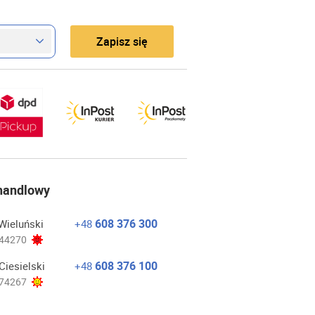
Zapisz się
 handlowy
608 376 300
Wieluński
+48
44270
608 376 100
Ciesielski
+48
74267