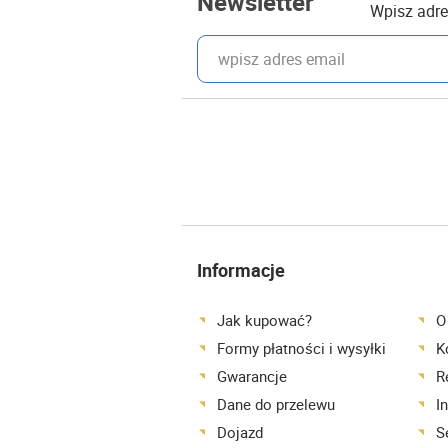
Newsletter
Wpisz adre
wpisz adres email
Informacje
Jak kupować?
O
Formy płatności i wysyłki
K
Gwarancje
R
Dane do przelewu
I
Dojazd
S