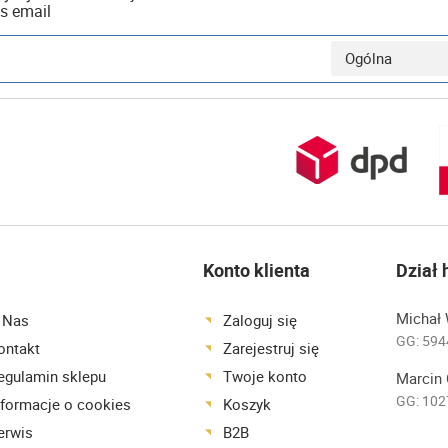
s email
Konto klienta
Dział
Michał 
 Nas
Zaloguj się
GG:
594
ontakt
Zarejestruj się
egulamin sklepu
Twoje konto
Marcin 
GG:
102
nformacje o cookies
Koszyk
erwis
B2B