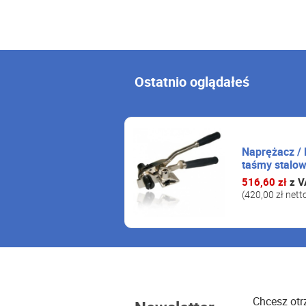
Ostatnio oglądałeś
Naprężacz /
taśmy stalow
516,60 zł
z V
(420,00 zł nett
Chcesz ot