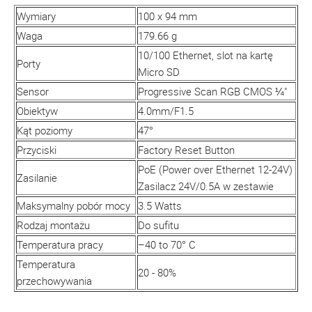
Wymiary
100 x 94 mm
Waga
179.66 g
10/100 Ethernet, slot na kartę
Porty
Micro SD
Sensor
Progressive Scan RGB CMOS ¼"
Obiektyw
4.0mm/F1.5
Kąt poziomy
47°
Przyciski
Factory Reset Button
PoE (Power over Ethernet 12-24V)
Zasilanie
Zasilacz 24V/0.5A w zestawie
Maksymalny pobór mocy
3.5 Watts
Rodzaj montażu
Do sufitu
Temperatura pracy
–40 to 70° C
Temperatura
20 - 80%
przechowywania