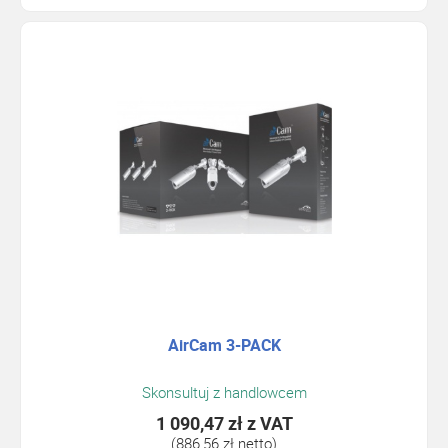
AirCam 3-PACK
Skonsultuj z handlowcem
1 090,47 zł
z VAT
(886,56 zł netto)