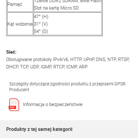
128MB DDR2 SDRAM, 8MB Flash
Pamięć
Slot na kartę Micro SD
47° (H)
Kąt widzenia
31° (V)
54° (D)
Sieć:
Obsługiwane protokoły IPv4/v6, HTTP, UPnP, DNS, NTP, RTSP,
DHCP, TCP, UDP, IGMP, RTCP, ICMP, ARP
Szczegóły dotyczące zgodności produktu z przepisami GPSR:
Producent
Informacja o bezpieczeństwie
Produkty z tej samej kategorii