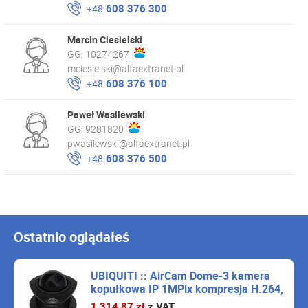
608 376 300
+48
Marcin Ciesielski
GG:
10274267
mciesielski@alfaextranet.pl
608 376 100
+48
Paweł Wasilewski
GG:
9281820
pwasilewski@alfaextranet.pl
608 376 500
+48
Ostatnio oglądałeś
UBIQUITI :: AirCam Dome-3 kamera
kopułkowa IP 1MPix kompresja H.264,
30FPS, PoE, audio 3pack
1 314,87 zł
z VAT