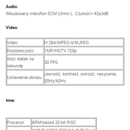
Audio:
Wbudowany mikrofon ECM (Omni.); Czułość=-42±3dB
Video:
Video
H.264/MPEG-4/MJPEG
Rozdzielczość
1MP/HDTV 720p
Ilość klatek na
30 FPS
sekundę
Jasność, kontrast, ostrość, nasycenie,
Ustawienia obrazu
50Hz/60Hz
Inne:
Procesor
ARM-based 32-bit RISC