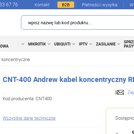
33 67 76
Kontakt
B2B
Płatności i wysyłka
Wa
SPRZ
MIKROTIK
UBIQUITI
IPTV
ZASILANIE
DOWA
PAS
e koncentryczne
CNT-400 Andrew kabel koncentryczny R
.
Zap
Kod producenta:
CNT400
Wszystkie dane techniczne
Dostępn