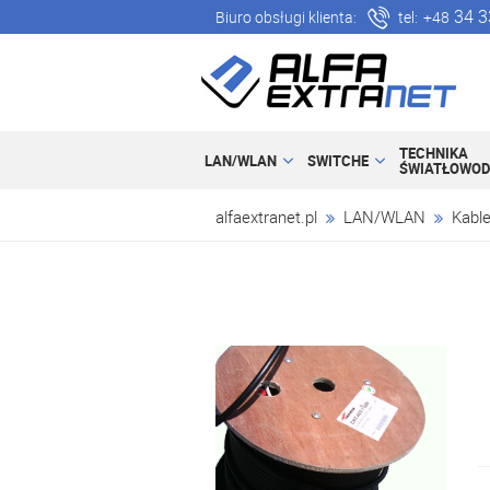
34 3
Biuro obsługi klienta:
tel:
+48
TECHNIKA
LAN/WLAN
SWITCHE
ŚWIATŁOWO
alfaextranet.pl
LAN/WLAN
Kabl