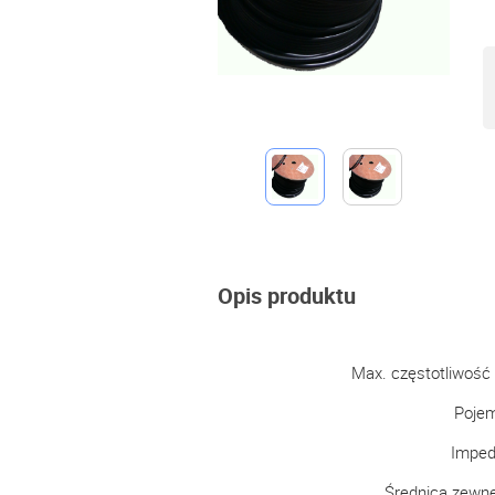
Opis produktu
Max. częstotliwość
Poje
Imped
Średnica zewn