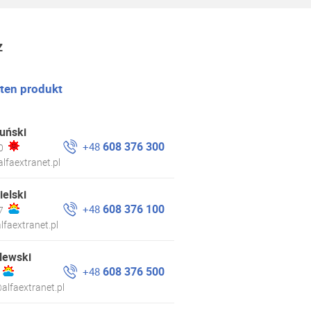
z
 ten produkt
uński
608 376 300
+48
0
lfaextranet.pl
ielski
608 376 100
+48
7
lfaextranet.pl
lewski
608 376 500
+48
alfaextranet.pl