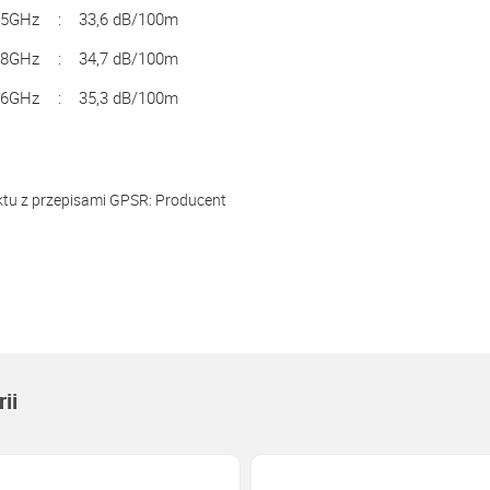
5,5GHz
:
33,6 dB/100m
5,8GHz
:
34,7 dB/100m
 6GHz
:
35,3 dB/100m
ktu z przepisami GPSR:
Producent
ii