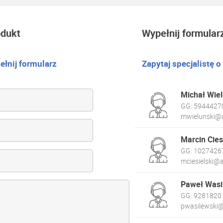
odukt
Wypełnij formular
łnij formularz
Zapytaj specjalistę o
Michał Wiel
GG:
5944427
mwielunski@a
Marcin Cies
GG:
1027426
mciesielski@a
Paweł Wasi
GG:
9281820
pwasilewski@