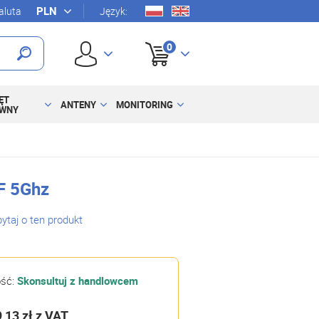
luta
Język:
0
ĘT
ANTENY
MONITORING
YWNY
F 5Ghz
ytaj o ten produkt
ość:
Skonsultuj z handlowcem
9,13 zł
z VAT