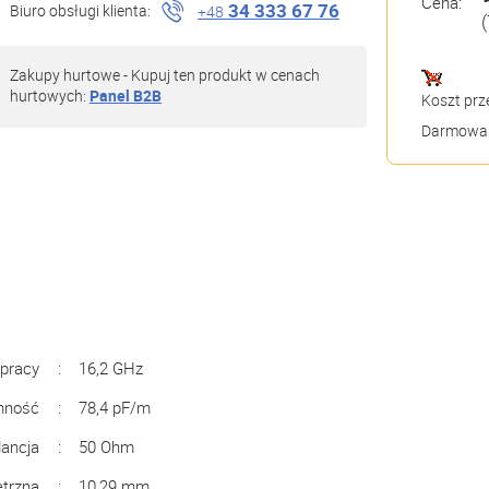
Cena:
34 333 67 76
Biuro obsługi klienta:
+48
(
Zakupy hurtowe - Kupuj ten produkt w cenach
hurtowych:
Panel B2B
Koszt prz
Darmowa 
 pracy
:
16,2 GHz
mność
:
78,4 pF/m
ancja
:
50 Ohm
ętrzna
:
10,29 mm