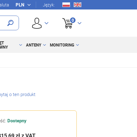
luta
Język:
0
ĘT
ANTENY
MONITORING
YWNY
ytaj o ten produkt
ość:
Dostepny
315,69 zł
z VAT