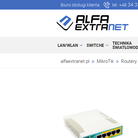
34 3
Biuro obsługi klienta:
tel:
+48
TECHNIKA
LAN/WLAN
SWITCHE
ŚWIATŁOWO
alfaextranet.pl
MikroTik
Routery