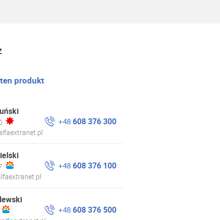
z
 ten produkt
uński
608 376 300
+48
0
lfaextranet.pl
ielski
608 376 100
+48
7
lfaextranet.pl
lewski
608 376 500
+48