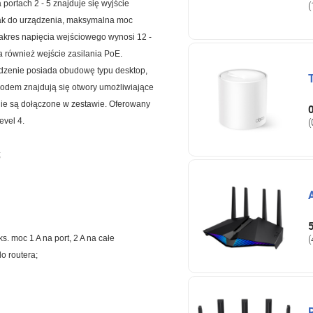
 portach 2 - 5 znajduje się wyjście
(
 jak do urządzenia, maksymalna moc
 Zakres napięcia wejściowego wynosi 12 -
również wejście zasilania PoE.
dzenie posiada obudowę typu desktop,
odem znajdują się otwory umożliwiające
nie są dołączone w zestawie. Oferowany
0
(
evel 4.
;
(
s. moc 1 A na port, 2 A na całe
o routera;