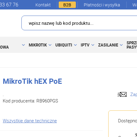
33 67 76
Kontakt
B2B
Płatności i wysyłka
Wa
SPRZ
MIKROTIK
UBIQUITI
IPTV
ZASILANIE
DOWA
PAS
MikroTik hEX PoE
.
Zap
Kod producenta:
RB960PGS
Wszystkie dane techniczne
Dostępn