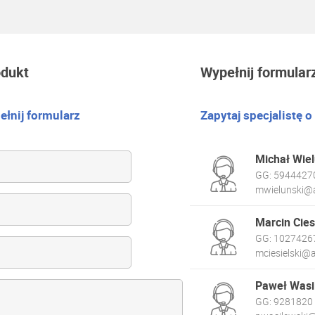
odukt
Wypełnij formular
łnij formularz
Zapytaj specjalistę o
Michał Wiel
GG:
5944427
mwielunski@a
Marcin Cies
GG:
1027426
mciesielski@a
Paweł Wasi
GG:
9281820