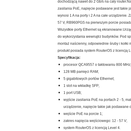
dochodzącą nawet do 2 Gb/s na cały router.
Na
zasilania PoE, napięcie podawane jest takie
wynosi 1 A na porty i 2 A na całe urządzenie.
57 V, RB960PGS na pierwszym porcie posiada 
Wszystkie porty Ethernet są ekranowane.
Urzą
do wykorzystania wewnątrz budynków. Pod sp
montaż naścienny, odpowiednie śruby i kołki 
produkt posiada system RouterOS z licencją L
Specyfikacja:
procesor QCA9557 o taktowaniu 800 MHz
128 MB pamięci RAM;
5 gigabitowych portów Ethernet;
1 slot na wkładkę SFP;
1 port USB;
wyjście zasilania PoE na portach 2 - 5, mak
urządzenie, napięcie takie jak podawane d
wejście PoE na porcie 1;
zakres napięcia wejściowego: 12 - 57 V;
system RouterOS z licencją Level 4.