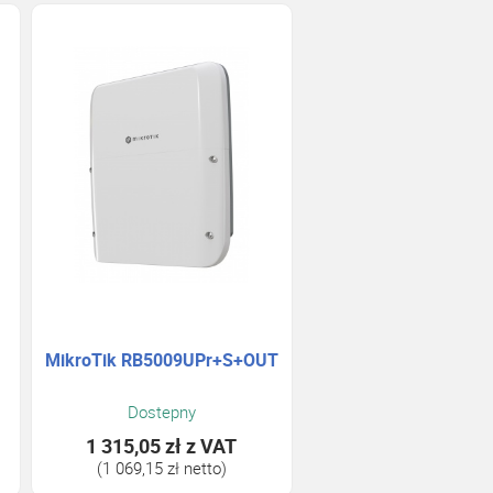
MikroTik RB5009UPr+S+OUT
Dostepny
1 315,05 zł
z VAT
(1 069,15 zł netto)