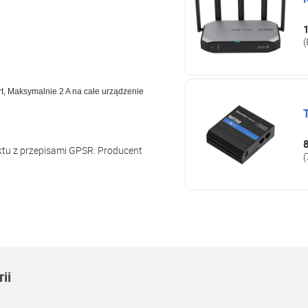
(
rt, Maksymalnie 2 A na całe urządzenie
ktu z przepisami GPSR:
Producent
(
ii