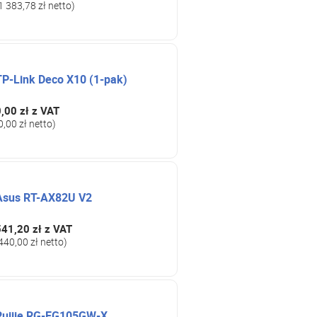
1 383,78 zł netto)
TP-Link Deco X10 (1-pak)
,00 zł
z VAT
0,00 zł netto)
Asus RT-AX82U V2
541,20 zł
z VAT
440,00 zł netto)
Ruijie RG-EG105GW-X