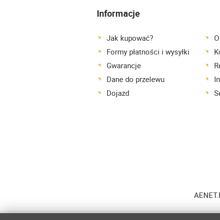
Informacje
Jak kupować?
O
Formy płatności i wysyłki
K
Gwarancje
R
Dane do przelewu
I
Dojazd
S
AENET.P