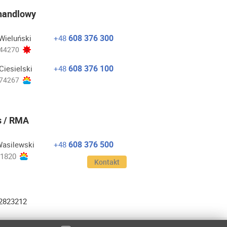
 handlowy
608 376 300
Wieluński
+48
44270
608 376 100
Ciesielski
+48
74267
s / RMA
608 376 500
Wasilewski
+48
1820
Kontakt
32823212