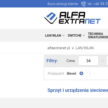
34 3
Biuro obsługi klienta:
tel:
+48
TECHNIKA
LAN/WLAN
SWITCHE
ŚWIATŁOWO
alfaextranet.pl
LAN/WLAN
Filtry:
Cena
-
Producent
8level
Sprzęt i urządzenia sieciow