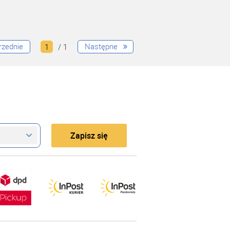
rzednie
Następne
1
/ 1
Zapisz się