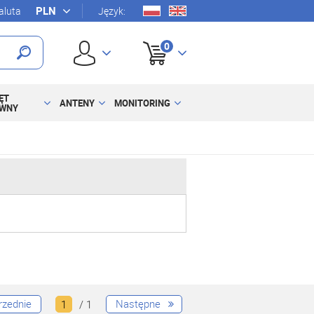
luta
Język:
0
ĘT
ANTENY
MONITORING
YWNY
rzednie
Następne
1
/ 1