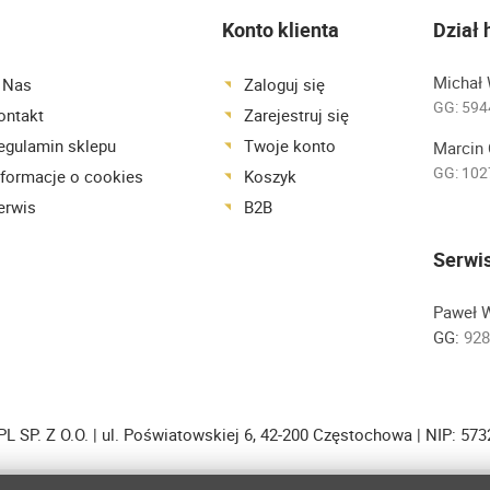
Konto klienta
Dział
Michał 
 Nas
Zaloguj się
GG:
594
ontakt
Zarejestruj się
egulamin sklepu
Twoje konto
Marcin 
GG:
102
nformacje o cookies
Koszyk
erwis
B2B
Serwi
Paweł 
GG:
928
L SP. Z O.O. | ul. Poświatowskiej 6, 42-200 Częstochowa | NIP: 57