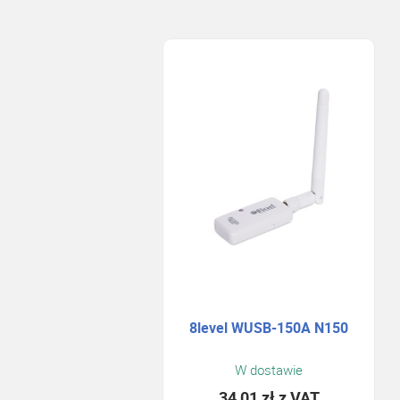
8level WUSB-150A N150
W dostawie
34,01 zł
z VAT