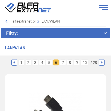
alfaextranet.pl
LAN/WLAN
Filtry:
LAN/WLAN
1
2
3
4
5
6
7
8
9
10
/ 28