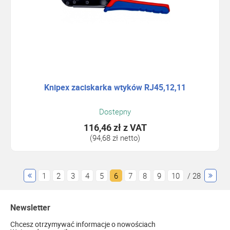
Knipex zaciskarka wtyków RJ45,12,11
Dostepny
116,46 zł
z VAT
(94,68 zł netto)
1
2
3
4
5
6
7
8
9
10
/ 28
Newsletter
Chcesz otrzymywać informacje o nowościach