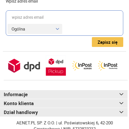
Wpisz adres email
wpisz adres email
Zapisz się
Informacje
Konto klienta
Dział handlowy
AENET.PL SP. Z O.O. | ul. Poświatowskiej 6, 42-200
Częstochowa | NIP: 5732823212